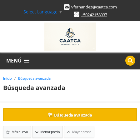
vfernandez@caatca.com
Select Language
▼
+50242158937
MENÚ
Inicio
Búsqueda avanzada
Búsqueda avanzada
Búsqueda avanzada
Más nuevo
Menor precio
Mayor precio