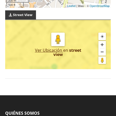
200 m
500 ft
Leaflet
| Wasi - ©
OpenStreetMap
Street View
Ver Ubicación
en
street
view
QUIÉNES SOMOS