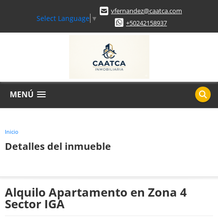
vfernandez@caatca.com
Select Language
▼
+50242158937
MENÚ
Inicio
Detalles del inmueble
Alquilo Apartamento en Zona 4
Sector IGA