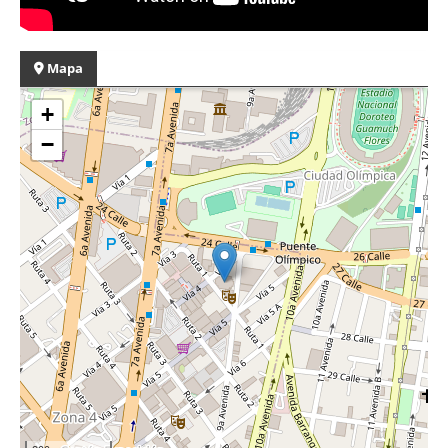
Mapa
+
−