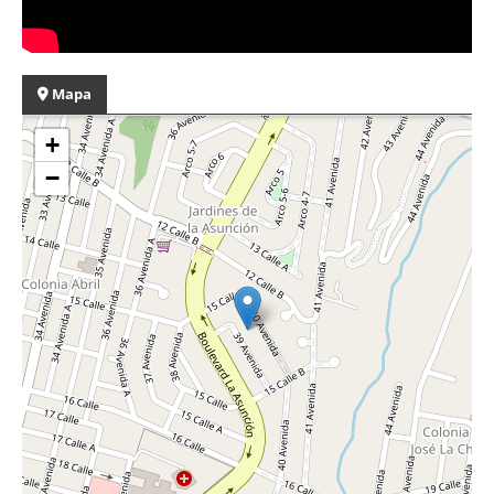
Mapa
+
−