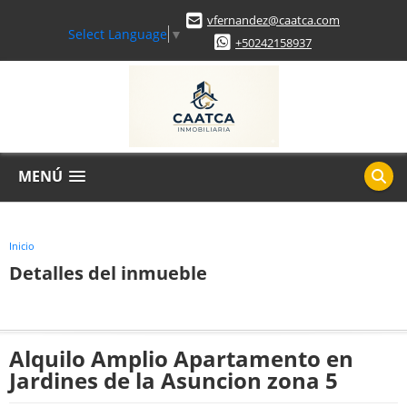
vfernandez@caatca.com
Select Language
▼
+50242158937
MENÚ
Inicio
Detalles del inmueble
Alquilo Amplio Apartamento en
Jardines de la Asuncion zona 5