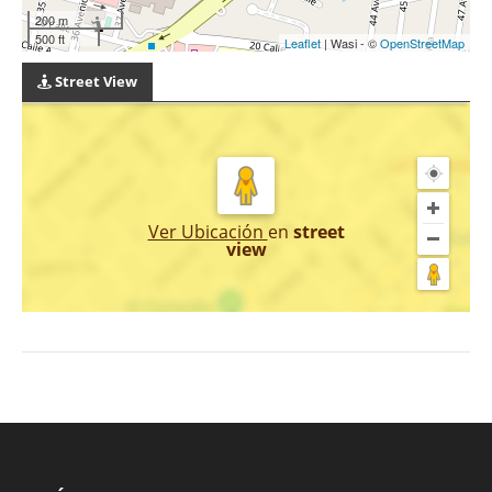
200 m
500 ft
Leaflet
| Wasi - ©
OpenStreetMap
Street View
Ver Ubicación
en
street
view