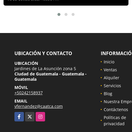
UBICACIÓN Y CONTACTO
INFORMACI
Inicio
UBICACIÓN
Jardines de La Asunción zona 5
Ventas
Ciudad de Guatemala - Guatemala -
Alquiler
Guatemala
Servicios
MÓVIL
+50242158937
Blog
EMAIL
Nuestra Empr
vfernandez@caatca.com
Contáctenos
Facebook
X
Instagram
Políticas de
privacidad