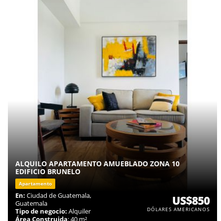
ALQUILO APARTAMENTO AMUEBLADO ZONA 10
EDIFICIO BRUNELO
Apartamento
En:
Ciudad de Guatemala,
US$850
Guatemala
DÓLARES AMERICANOS
Tipo de negocio:
Alquiler
Área Construida
: 40 m²