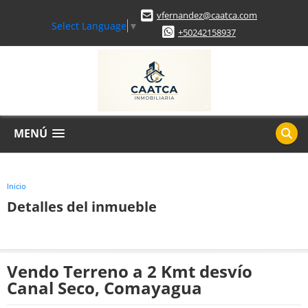
vfernandez@caatca.com
Select Language
▼
+50242158937
MENÚ
Inicio
Detalles del inmueble
Vendo Terreno a 2 Kmt desvío
Canal Seco, Comayagua