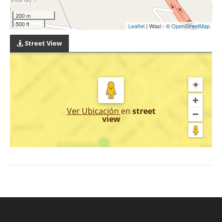
200 m
500 ft
Leaflet
| Wasi - ©
OpenStreetMap
Street View
Ver Ubicación
en
street
view