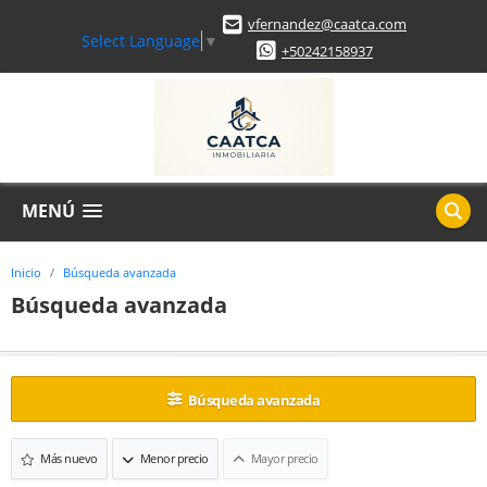
vfernandez@caatca.com
Select Language
▼
+50242158937
MENÚ
Inicio
Búsqueda avanzada
Búsqueda avanzada
Búsqueda avanzada
Más nuevo
Menor precio
Mayor precio