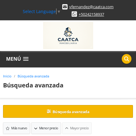
vfernandez@caatca.com
Select Language
▼
+50242158937
MENÚ
Inicio
Búsqueda avanzada
Búsqueda avanzada
Búsqueda avanzada
Más nuevo
Menor precio
Mayor precio