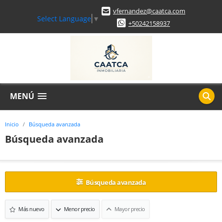
vfernandez@caatca.com
Select Language
▼
+50242158937
MENÚ
Inicio
Búsqueda avanzada
Búsqueda avanzada
Búsqueda avanzada
Más nuevo
Menor precio
Mayor precio