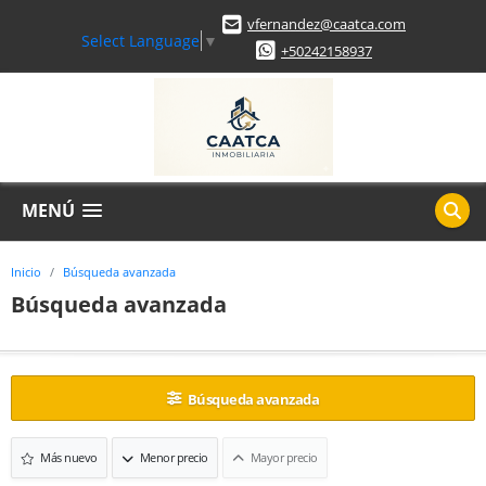
vfernandez@caatca.com
Select Language
▼
+50242158937
MENÚ
Inicio
Búsqueda avanzada
Búsqueda avanzada
Búsqueda avanzada
Más nuevo
Menor precio
Mayor precio