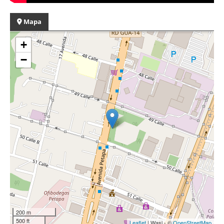
Mapa
+
−
200 m
500 ft
Leaflet
| Wasi - ©
OpenStreetMap