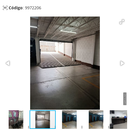
Código
: 9972206