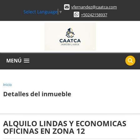
vfernandez@caatca.com
Select Language
▼
+50242158937
MENÚ
Inicio
Detalles del inmueble
ALQUILO LINDAS Y ECONOMICAS
OFICINAS EN ZONA 12