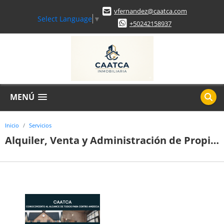
vfernandez@caatca.com
Select Language
▼
+50242158937
MENÚ
Inicio
Servicios
Alquiler, Venta y Administración de Propiedades