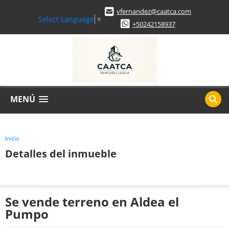
vfernandez@caatca.com
Select Language
▼
+50242158937
MENÚ
Inicio
Detalles del inmueble
Se vende terreno en Aldea el
Pumpo