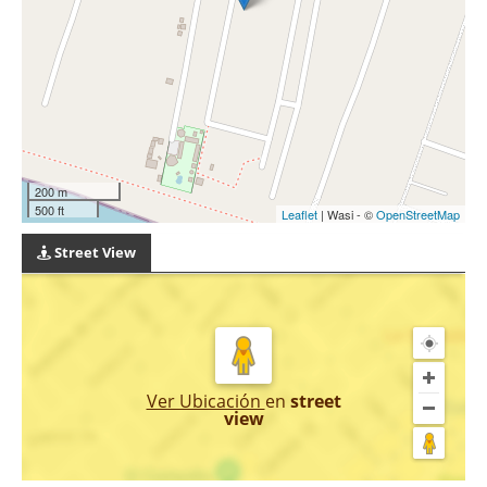
200 m
500 ft
Leaflet
| Wasi - ©
OpenStreetMap
Street View
Ver Ubicación
en
street
view