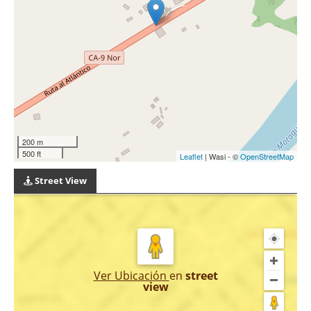
200 m
500 ft
Leaflet
| Wasi - ©
OpenStreetMap
Street View
Ver Ubicación
en
street
view