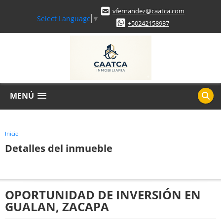
vfernandez@caatca.com
Select Language
▼
+50242158937
MENÚ
Inicio
Detalles del inmueble
OPORTUNIDAD DE INVERSIÓN EN
GUALAN, ZACAPA