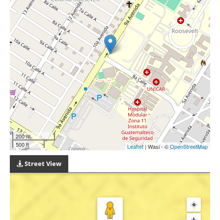
200 m
500 ft
Leaflet
| Wasi - ©
OpenStreetMap
Street View