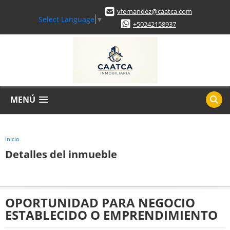
vfernandez@caatca.com
Select Language
▼
+50242158937
MENÚ
Inicio
Detalles del inmueble
OPORTUNIDAD PARA NEGOCIO
ESTABLECIDO O EMPRENDIMIENTO