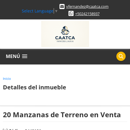
vfernandez@caatca.com
Select Language
▼
+50242158937
MENÚ
Inicio
Detalles del inmueble
20 Manzanas de Terreno en Venta