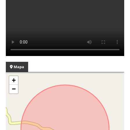
Mapa
+
−