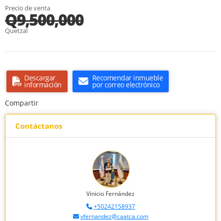
Precio de venta
Q9,500,000
Quetzal
Descargar
Recomendar inmueble
información
por correo electrónico
Compartir
Contáctanos
Vinicio Fernández
+50242158937
vfernandez@caatca.com