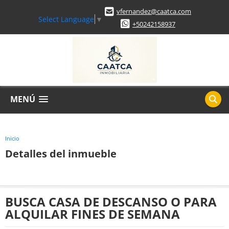
vfernandez@caatca.com
Select Language
▼
+50242158937
MENÚ
Inicio
Detalles del inmueble
BUSCA CASA DE DESCANSO O PARA
ALQUILAR FINES DE SEMANA