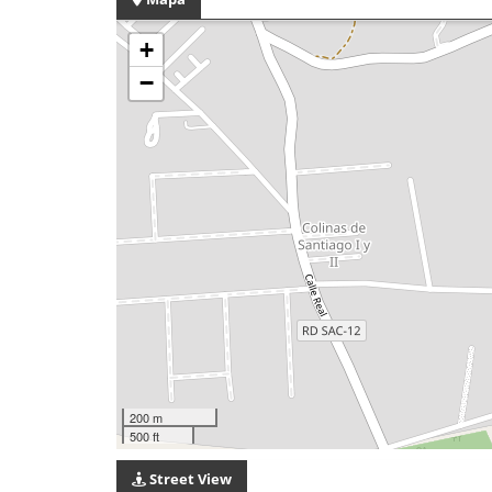
+
−
200 m
500 ft
Street View