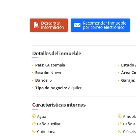
Descargar
Recomendar inmueble
información
por correo electrónico
Detalles del inmueble
País:
Guatemala
Estado
Estado:
Nuevo
Área Co
Baños:
6
Garaje:
Tipo de negocio:
Alquiler
Características internas
Agua
Amobl
Baño auxiliar
Baño en
Chimenea
Clósets