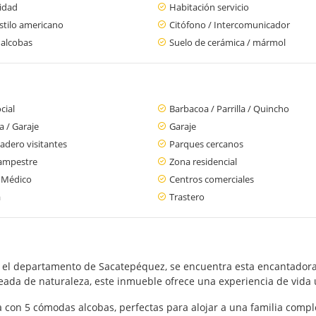
cidad
Habitación servicio
stilo americano
Citófono / Intercomunicador
 alcobas
Suelo de cerámica / mármol
cial
Barbacoa / Parrilla / Quincho
 / Garaje
Garaje
adero visitantes
Parques cercanos
ampestre
Zona residencial
 Médico
Centros comerciales
a
Trastero
 el departamento de Sacatepéquez, se encuentra esta encantadora
eada de naturaleza, este inmueble ofrece una experiencia de vida ú
 con 5 cómodas alcobas, perfectas para alojar a una familia comp