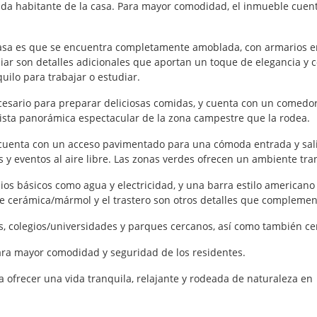
ada habitante de la casa. Para mayor comodidad, el inmueble cuenta
a casa es que se encuentra completamente amoblada, con armarios 
liar son detalles adicionales que aportan un toque de elegancia y 
uilo para trabajar o estudiar.
cesario para preparar deliciosas comidas, y cuenta con un comedor
vista panorámica espectacular de la zona campestre que la rodea.
sa cuenta con un acceso pavimentado para una cómoda entrada y sa
 y eventos al aire libre. Las zonas verdes ofrecen un ambiente tra
cios básicos como agua y electricidad, y una barra estilo america
s de cerámica/mármol y el trastero son otros detalles que complemen
, colegios/universidades y parques cercanos, así como también ce
para mayor comodidad y seguridad de los residentes.
a ofrecer una vida tranquila, relajante y rodeada de naturaleza e