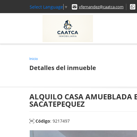
Select Language
▼
vfernandez@caatca.com
Inicio
Detalles del inmueble
ALQUILO CASA AMUEBLADA E
SACATEPEQUEZ
Código
: 9217497