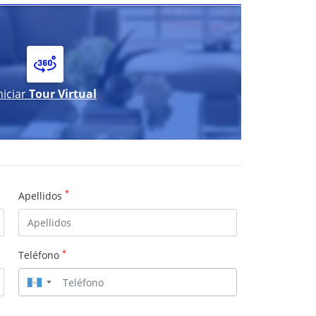
niciar
Tour Virtual
*
Apellidos
*
Teléfono
▼