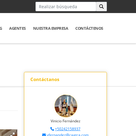
G
AGENTES
NUESTRA EMPRESA
CONTÁCTENOS
Contáctanos
Vinicio Fernández
+50242158937
vfernandez@caatca.com