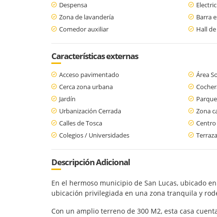
Despensa
Electri
Zona de lavandería
Barra e
Comedor auxiliar
Hall de
Características externas
Acceso pavimentado
Área So
Cerca zona urbana
Cochera
Jardín
Parque
Urbanización Cerrada
Zona c
Calles de Tosca
Centro
Colegios / Universidades
Terraz
Descripción Adicional
En el hermoso municipio de San Lucas, ubicado en
ubicación privilegiada en una zona tranquila y rod
Con un amplio terreno de 300 M2, esta casa cuenta