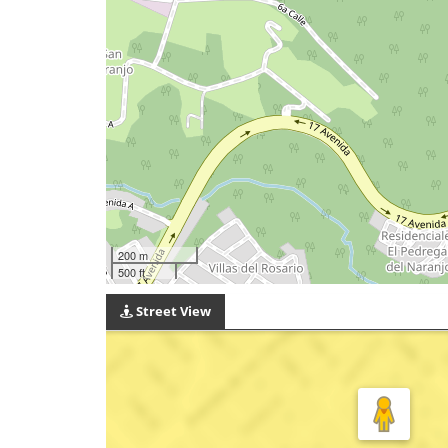
200 m
500 ft
Street View