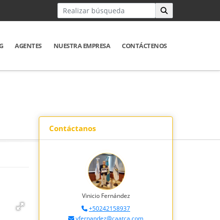
G
AGENTES
NUESTRA EMPRESA
CONTÁCTENOS
Contáctanos
Vinicio Fernández
+50242158937
vfernandez@caatca.com