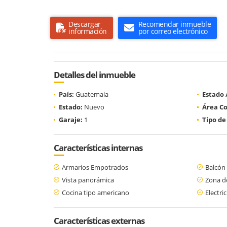
Descargar
Recomendar inmueble
información
por correo electrónico
Detalles del inmueble
País:
Guatemala
Estado
Estado:
Nuevo
Área Co
Garaje:
1
Tipo de
Características internas
Armarios Empotrados
Balcón
Vista panorámica
Zona d
Cocina tipo americano
Electri
Características externas