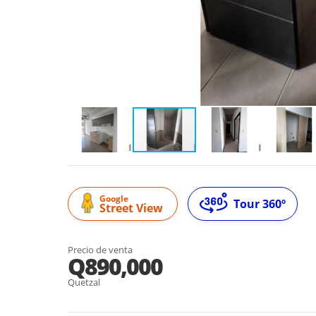
Google
Tour 360º
Street View
Precio de venta
Q890,000
Quetzal