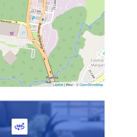
Leaflet
| Wasi - ©
OpenStreetMap