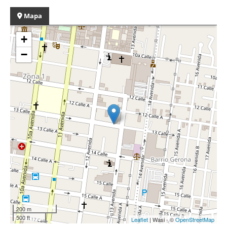
Mapa
+
−
200 m
500 ft
Leaflet
| Wasi - ©
OpenStreetMap