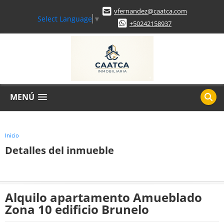
vfernandez@caatca.com
Select Language
▼
+50242158937
MENÚ
Inicio
Detalles del inmueble
Alquilo apartamento Amueblado
Zona 10 edificio Brunelo